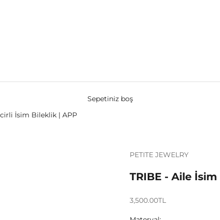
Sepetiniz boş
cirli İsim Bileklik | APP
PETITE JEWELRY
TRIBE - Aile İsim 
3,500.00TL
Materyal: