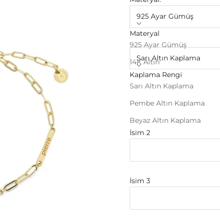
925 Ayar Gümüş
Materyal
Kaplama Rengi:
925 Ayar Gümüş
Sarı Altın Kaplama
14K Altın
Kaplama Rengi
İsim 1
Sarı Altın Kaplama
Pembe Altın Kaplama
Beyaz Altın Kaplama
İsim 2
İsim 3