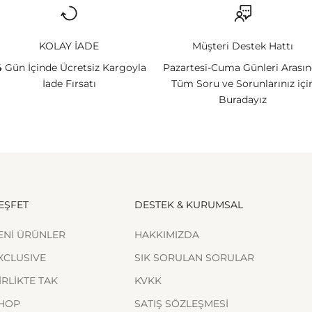
KOLAY İADE
Müşteri Destek Hattı
4 Gün İçinde Ücretsiz Kargoyla
Pazartesi-Cuma Günleri Arası
İade Fırsatı
Tüm Soru ve Sorunlarınız içi
Buradayız
EŞFET
DESTEK & KURUMSAL
ENİ ÜRÜNLER
HAKKIMIZDA
XCLUSIVE
SIK SORULAN SORULAR
İRLİKTE TAK
KVKK
HOP
SATIŞ SÖZLEŞMESİ