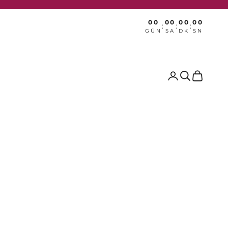
00
00
00
00
:
:
:
GÜN
SA
DK
SN
Ara
Sepet