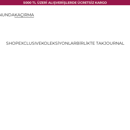
5000 TL ÜZERİ ALIŞVERİŞLERDE ÜCRETSİZ KARGO
ONUNDA
KAÇIRMA
SHOP
EXCLUSIVE
KOLEKSİYONLAR
BİRLİKTE TAK
JOURNAL