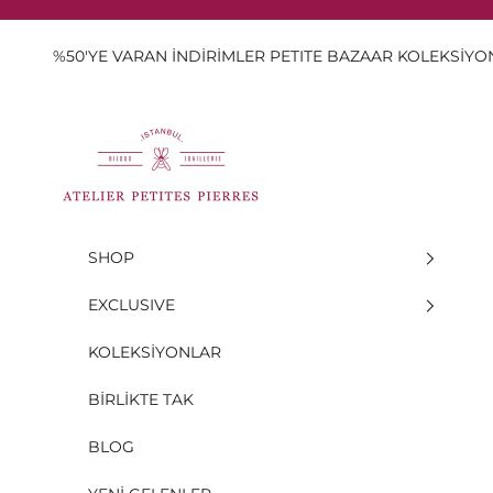
İçeriğe geç
%50'YE VARAN İNDİRİMLER PETITE BAZAAR KOLEKSİY
Atelier Petites Pierres
SHOP
EXCLUSIVE
KOLEKSİYONLAR
BİRLİKTE TAK
BLOG