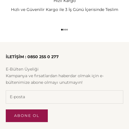
Hızlı Kargo
Hızlı ve Güvenilir Kargo ile 3 İş Günü İçerisinde Teslim
1 ögesine git
2 ögesine git
3 ögesine git
4 ögesine git
İLETİŞİM : 0850 255 0 277
E-Bülten Üyeliği
Kampanya ve fırsatlardan haberdar olmak için e-
bültenimize abone olmayı unutmayın!
ABONE OL