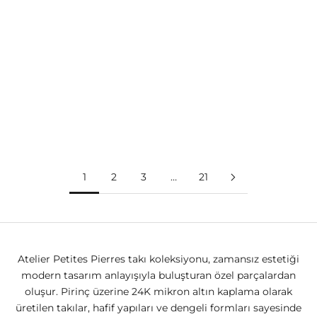
Sepete ekle
Sepete ekle
COMFORT ZONE
COMFORT ZONE
BLACK STAR - MINIMAL
BLACK THIRTEEN - ŞANS
SIYAH YILDIZ KOLYE
KOLYESI
İNDIRIMLI FIYAT
NORMAL FIYAT
İNDIRIMLI FIYAT
NORMAL FIYAT
960.00TL
1,200.00TL
1,400.00TL
1,750.00TL
1
2
3
…
21
Atelier Petites Pierres takı koleksiyonu, zamansız estetiği
modern tasarım anlayışıyla buluşturan özel parçalardan
oluşur. Pirinç üzerine 24K mikron altın kaplama olarak
üretilen takılar, hafif yapıları ve dengeli formları sayesinde