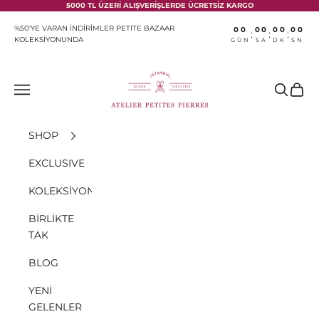
İçeriğe geç
5000 TL ÜZERİ ALIŞVERİŞLERDE ÜCRETSİZ KARGO
%50'YE VARAN İNDİRİMLER PETITE BAZAAR
00
00
00
00
:
:
:
KOLEKSİYONUNDA
GÜN
SA
DK
SN
Atelier Petites Pierres
Menü
Ara
Sepet
SHOP
EXCLUSIVE
KOLEKSİYONLAR
BİRLİKTE
TAK
BLOG
YENİ
GELENLER