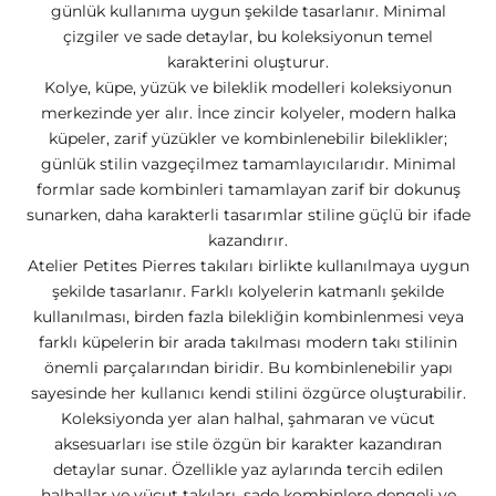
günlük kullanıma uygun şekilde tasarlanır. Minimal
çizgiler ve sade detaylar, bu koleksiyonun temel
karakterini oluşturur.
Kolye, küpe, yüzük ve bileklik modelleri koleksiyonun
merkezinde yer alır. İnce zincir kolyeler, modern halka
küpeler, zarif yüzükler ve kombinlenebilir bileklikler;
günlük stilin vazgeçilmez tamamlayıcılarıdır. Minimal
formlar sade kombinleri tamamlayan zarif bir dokunuş
sunarken, daha karakterli tasarımlar stiline güçlü bir ifade
kazandırır.
Atelier Petites Pierres takıları birlikte kullanılmaya uygun
şekilde tasarlanır. Farklı kolyelerin katmanlı şekilde
kullanılması, birden fazla bilekliğin kombinlenmesi veya
farklı küpelerin bir arada takılması modern takı stilinin
önemli parçalarından biridir. Bu kombinlenebilir yapı
sayesinde her kullanıcı kendi stilini özgürce oluşturabilir.
Koleksiyonda yer alan halhal, şahmaran ve vücut
aksesuarları ise stile özgün bir karakter kazandıran
detaylar sunar. Özellikle yaz aylarında tercih edilen
halhallar ve vücut takıları, sade kombinlere dengeli ve