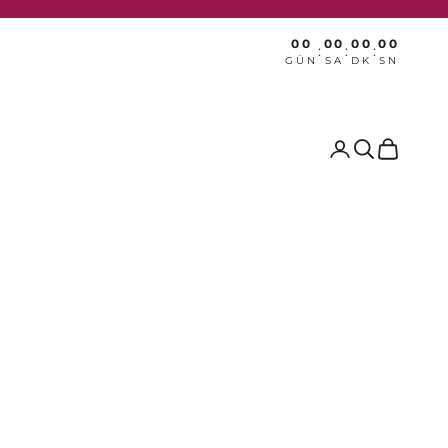
00
00
00
00
:
:
:
GÜN
SA
DK
SN
Ara
Sepet