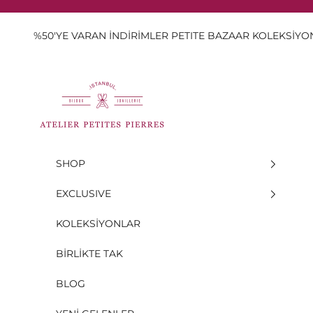
İçeriğe geç
%50'YE VARAN İNDİRİMLER PETITE BAZAAR KOLEKSİY
Atelier Petites Pierres
SHOP
EXCLUSIVE
KOLEKSİYONLAR
BİRLİKTE TAK
BLOG