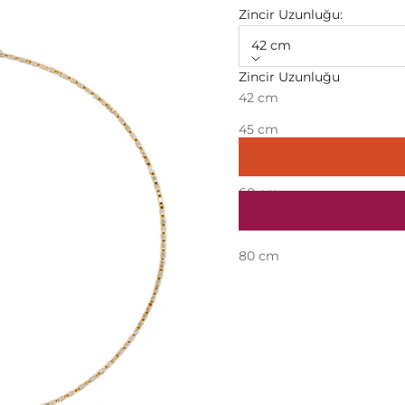
Zincir Uzunluğu:
42 cm
Zincir Uzunluğu
Pirinç üzerine altın kapla
42 cm
seçeneklerde belirtebilirsi
45 cm
50 cm
60 cm
70 cm
80 cm