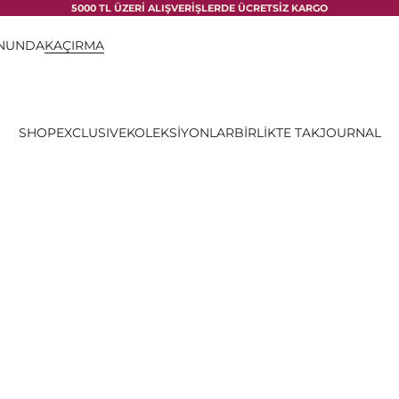
5000 TL ÜZERİ ALIŞVERİŞLERDE ÜCRETSİZ KARGO
ONUNDA
KAÇIRMA
SHOP
EXCLUSIVE
KOLEKSİYONLAR
BİRLİKTE TAK
JOURNAL