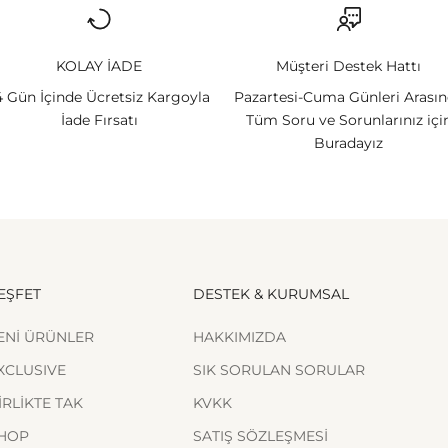
KOLAY İADE
Müşteri Destek Hattı
4 Gün İçinde Ücretsiz Kargoyla
Pazartesi-Cuma Günleri Arası
İade Fırsatı
Tüm Soru ve Sorunlarınız içi
Buradayız
EŞFET
DESTEK & KURUMSAL
ENİ ÜRÜNLER
HAKKIMIZDA
XCLUSIVE
SIK SORULAN SORULAR
İRLİKTE TAK
KVKK
HOP
SATIŞ SÖZLEŞMESİ