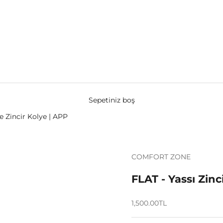
Sepetiniz boş
ce Zincir Kolye | APP
COMFORT ZONE
FLAT - Yassı Zinc
İndirimli fiyat
1,500.00TL