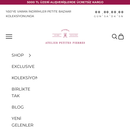
İçeriğe geç
5000 TL ÜZERİ ALIŞVERİŞLERDE ÜCRETSİZ KARGO
%50'YE VARAN İNDİRİMLER PETITE BAZAAR
00
00
00
00
:
:
:
KOLEKSİYONUNDA
GÜN
SA
DK
SN
Atelier Petites Pierres
Menü
Ara
Sepet
SHOP
EXCLUSIVE
KOLEKSİYONLAR
BİRLİKTE
TAK
BLOG
YENİ
GELENLER