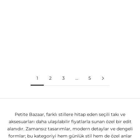
Sepete ekle
Sepete ekle
PETITE BAZAAR
PETITE BAZAAR
LA BOMBA - L - HALKA
LOVE ME TENDER - YAZILI
KÜPE
YÜZÜK
İNDIRIMLI FIYAT
NORMAL FIYAT
İNDIRIMLI FIYAT
NORMAL FIYAT
900.00TL
1,200.00TL
600.00TL
900.00TL
1
2
3
…
5
Petite Bazaar, farklı stillere hitap eden seçili takı ve
aksesuarları daha ulaşılabilir fiyatlarla sunan özel bir edit
alanıdır. Zamansız tasarımlar, modern detaylar ve dengeli
formlar; bu kategoriyi hem günlük stil hem de özel anlar