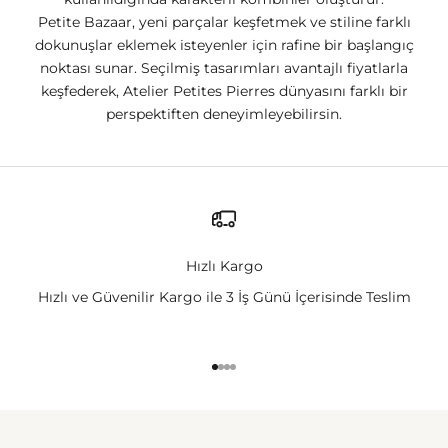
Petite Bazaar, yeni parçalar keşfetmek ve stiline farklı
dokunuşlar eklemek isteyenler için rafine bir başlangıç
noktası sunar. Seçilmiş tasarımları avantajlı fiyatlarla
keşfederek, Atelier Petites Pierres dünyasını farklı bir
perspektiften deneyimleyebilirsin.
Hızlı Kargo
Hızlı ve Güvenilir Kargo ile 3 İş Günü İçerisinde Teslim
1 ögesine git
2 ögesine git
3 ögesine git
4 ögesine git