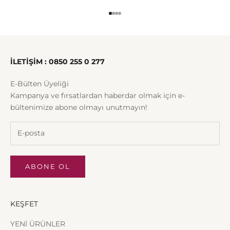
1 ögesine git
2 ögesine git
3 ögesine git
4 ögesine git
İLETİŞİM : 0850 255 0 277
E-Bülten Üyeliği
Kampanya ve fırsatlardan haberdar olmak için e-
bültenimize abone olmayı unutmayın!
ABONE OL
KEŞFET
YENİ ÜRÜNLER