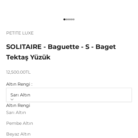
1 ögesine git
2 ögesine git
3 ögesine git
4 ögesine git
5 ögesine git
6 ögesine git
PETITE LUXE
SOLITAIRE - Baguette - S - Baget
Tektaş Yüzük
12,500.00TL
Altın Rengi :
Sarı Altın
Altın Rengi
Sarı Altın
Pembe Altın
Beyaz Altın