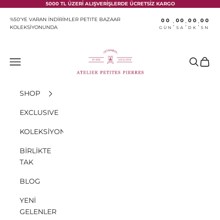
İçeriğe geç
5000 TL ÜZERİ ALIŞVERİŞLERDE ÜCRETSİZ KARGO
%50'YE VARAN İNDİRİMLER PETITE BAZAAR
00
00
00
00
:
:
:
KOLEKSİYONUNDA
GÜN
SA
DK
SN
Atelier Petites Pierres
Menü
Ara
Sepet
SHOP
EXCLUSIVE
KOLEKSİYONLAR
BİRLİKTE
TAK
BLOG
YENİ
GELENLER