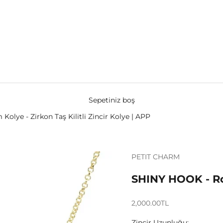
Sepetiniz boş
olye - Zirkon Taş Kilitli Zincir Kolye | APP
PETIT CHARM
SHINY HOOK - Rol
İndirimli fiyat
2,000.00TL
Zincir Uzunluğu: