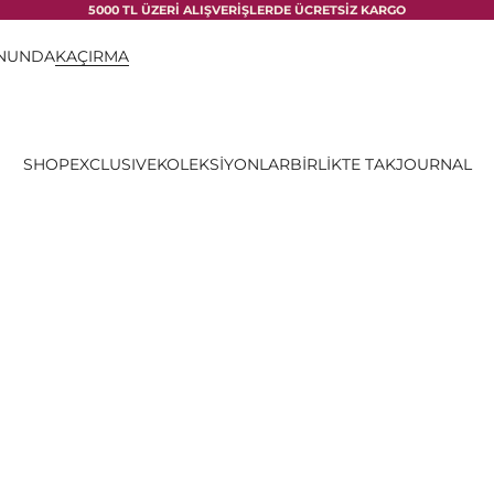
5000 TL ÜZERİ ALIŞVERİŞLERDE ÜCRETSİZ KARGO
ONUNDA
KAÇIRMA
SHOP
EXCLUSIVE
KOLEKSİYONLAR
BİRLİKTE TAK
JOURNAL