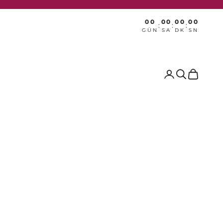
00
00
00
00
:
:
:
GÜN
SA
DK
SN
Ara
Sepet