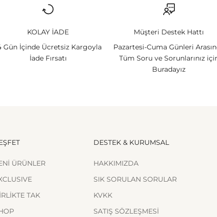
KOLAY İADE
Müşteri Destek Hattı
4 Gün İçinde Ücretsiz Kargoyla
Pazartesi-Cuma Günleri Arası
İade Fırsatı
Tüm Soru ve Sorunlarınız içi
Buradayız
EŞFET
DESTEK & KURUMSAL
ENİ ÜRÜNLER
HAKKIMIZDA
XCLUSIVE
SIK SORULAN SORULAR
İRLİKTE TAK
KVKK
HOP
SATIŞ SÖZLEŞMESİ