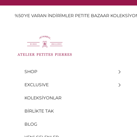
İçeriğe geç
%50'YE VARAN İNDİRİMLER PETITE BAZAAR KOLEKSİY
Atelier Petites Pierres
SHOP
EXCLUSIVE
KOLEKSİYONLAR
BİRLİKTE TAK
BLOG