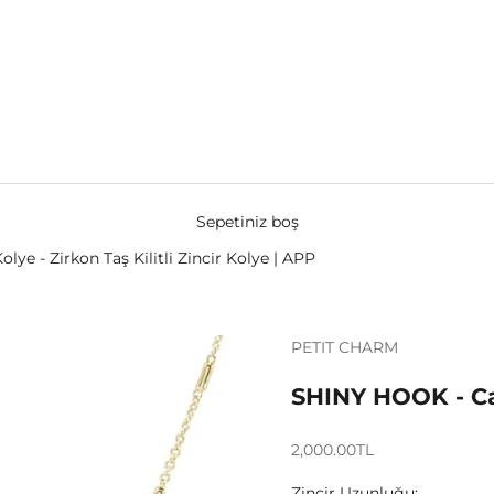
Sepetiniz boş
lye - Zirkon Taş Kilitli Zincir Kolye | APP
PETIT CHARM
SHINY HOOK - Cab
İndirimli fiyat
2,000.00TL
Zincir Uzunluğu: