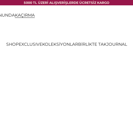
5000 TL ÜZERİ ALIŞVERİŞLERDE ÜCRETSİZ KARGO
ONUNDA
KAÇIRMA
SHOP
EXCLUSIVE
KOLEKSİYONLAR
BİRLİKTE TAK
JOURNAL