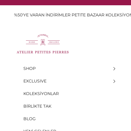
İçeriğe geç
%50'YE VARAN İNDİRİMLER PETITE BAZAAR KOLEKSİY
Atelier Petites Pierres
SHOP
EXCLUSIVE
KOLEKSİYONLAR
BİRLİKTE TAK
BLOG