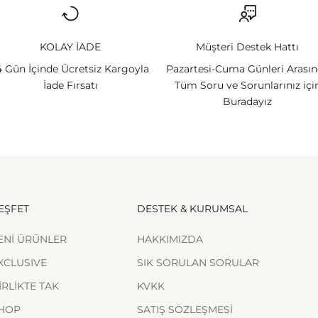
KOLAY İADE
Müşteri Destek Hattı
4 Gün İçinde Ücretsiz Kargoyla
Pazartesi-Cuma Günleri Arası
İade Fırsatı
Tüm Soru ve Sorunlarınız içi
Buradayız
EŞFET
DESTEK & KURUMSAL
ENİ ÜRÜNLER
HAKKIMIZDA
XCLUSIVE
SIK SORULAN SORULAR
İRLİKTE TAK
KVKK
HOP
SATIŞ SÖZLEŞMESİ