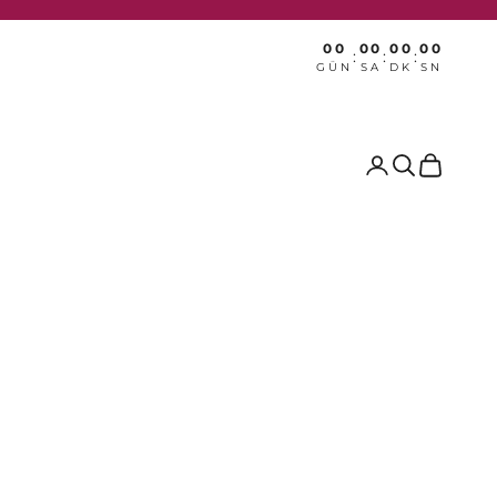
00
00
00
00
:
:
:
GÜN
SA
DK
SN
Ara
Sepet