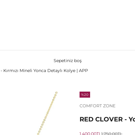
Sepetiniz boş
 Kırmızı Mineli Yonca Detaylı Kolye | APP
%20
COMFORT ZONE
RED CLOVER - Yo
İndirimli fiyat
Normal fiyat
1,400.00TL
1,750.00TL