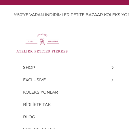
İçeriğe geç
%50'YE VARAN İNDİRİMLER PETITE BAZAAR KOLEKSİY
Atelier Petites Pierres
SHOP
EXCLUSIVE
KOLEKSİYONLAR
BİRLİKTE TAK
BLOG