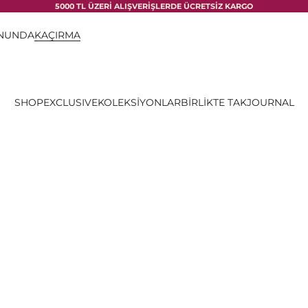
5000 TL ÜZERİ ALIŞVERİŞLERDE ÜCRETSİZ KARGO
ONUNDA
KAÇIRMA
SHOP
EXCLUSIVE
KOLEKSİYONLAR
BİRLİKTE TAK
JOURNAL