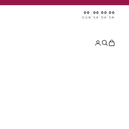
00
00
00
00
:
:
:
GÜN
SA
DK
SN
Ara
Sepet