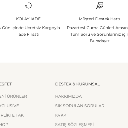
KOLAY İADE
Müşteri Destek Hattı
4 Gün İçinde Ücretsiz Kargoyla
Pazartesi-Cuma Günleri Arası
İade Fırsatı
Tüm Soru ve Sorunlarınız içi
Buradayız
EŞFET
DESTEK & KURUMSAL
ENİ ÜRÜNLER
HAKKIMIZDA
XCLUSIVE
SIK SORULAN SORULAR
İRLİKTE TAK
KVKK
HOP
SATIŞ SÖZLEŞMESİ