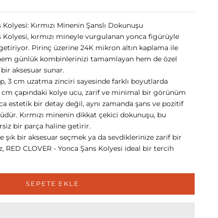
Kolyesi: Kırmızı Minenin Şanslı Dokunuşu
olyesi, kırmızı mineyle vurgulanan yonca figürüyle
 getiriyor. Pirinç üzerine 24K mikron altın kaplama ile
, hem günlük kombinlerinizi tamamlayan hem de özel
n bir aksesuar sunar.
, 3 cm uzatma zinciri sayesinde farklı boyutlarda
 1 cm çapındaki kolye ucu, zarif ve minimal bir görünüm
ca estetik bir detay değil, aynı zamanda şans ve pozitif
lüdür. Kırmızı minenin dikkat çekici dokunuşu, bu
iz bir parça haline getirir.
 şık bir aksesuar seçmek ya da sevdiklerinize zarif bir
z, RED CLOVER - Yonca Şans Kolyesi ideal bir tercih
SEPETE EKLE