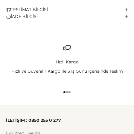
TESLİMAT BİLGİSİ
İADE BİLGİSİ
Hızlı Kargo
Hızlı ve Güvenilir Kargo ile 3 İş Günü İçerisinde Teslim
1 ögesine git
2 ögesine git
3 ögesine git
4 ögesine git
İLETİŞİM : 0850 255 0 277
E-Bülten Üyeliği