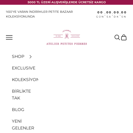
İçeriğe geç
5000 TL ÜZERİ ALIŞVERİŞLERDE ÜCRETSİZ KARGO
%50'YE VARAN İNDİRİMLER PETITE BAZAAR
00
00
00
00
:
:
:
KOLEKSİYONUNDA
GÜN
SA
DK
SN
Atelier Petites Pierres
Menü
Ara
Sepet
SHOP
EXCLUSIVE
KOLEKSİYONLAR
BİRLİKTE
TAK
BLOG
YENİ
GELENLER