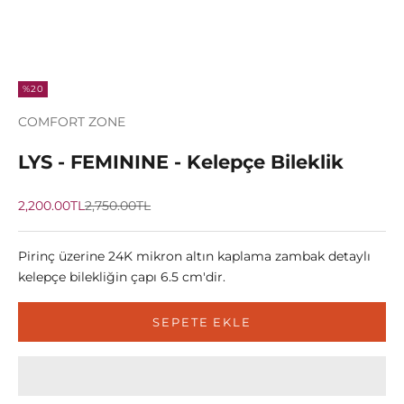
%20
COMFORT ZONE
LYS - FEMININE - Kelepçe Bileklik
İndirimli fiyat
Normal fiyat
2,200.00TL
2,750.00TL
Pirinç üzerine 24K mikron altın kaplama zambak detaylı
kelepçe bilekliğin çapı 6.5 cm'dir.
SEPETE EKLE