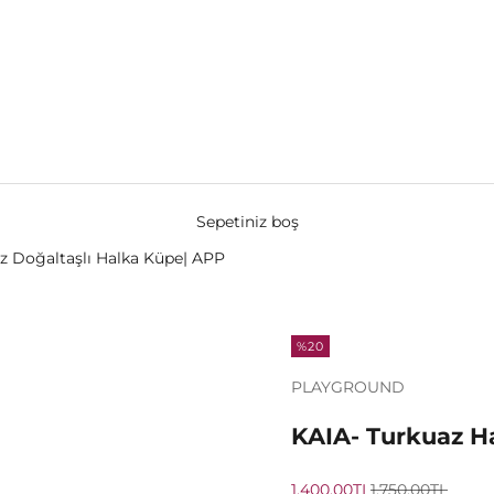
Sepetiniz boş
z Doğaltaşlı Halka Küpe| APP
%20
PLAYGROUND
KAIA- Turkuaz H
İndirimli fiyat
Normal fiyat
1,400.00TL
1,750.00TL