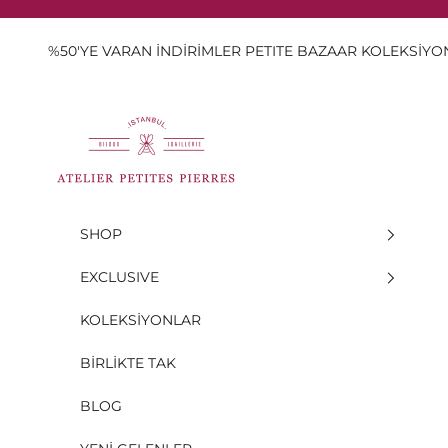
İçeriğe geç
%50'YE VARAN İNDİRİMLER PETITE BAZAAR KOLEKSİY
Atelier Petites Pierres
SHOP
EXCLUSIVE
KOLEKSİYONLAR
BİRLİKTE TAK
BLOG