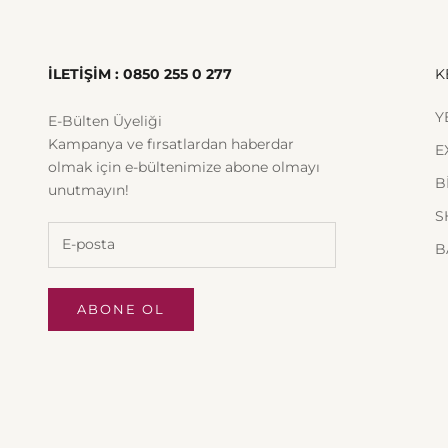
İLETİŞİM : 0850 255 0 277
K
Y
E-Bülten Üyeliği
Kampanya ve fırsatlardan haberdar
E
olmak için e-bültenimize abone olmayı
B
unutmayın!
S
B
ABONE OL