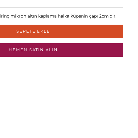
irinç mikron altın kaplama halka küpenin çapı 2cm'dir.
SEPETE EKLE
HEMEN SATIN ALIN