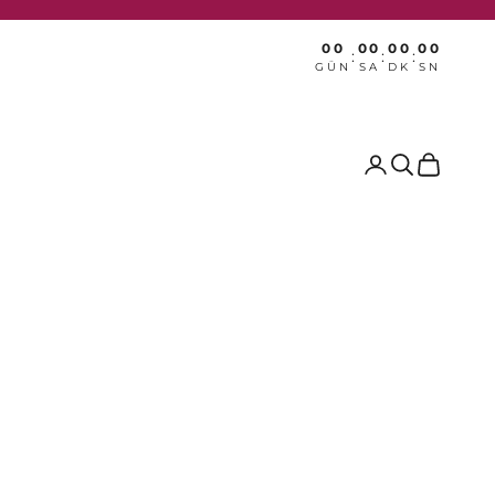
00
00
00
00
:
:
:
GÜN
SA
DK
SN
Ara
Sepet