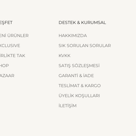
EŞFET
DESTEK & KURUMSAL
ENİ ÜRÜNLER
HAKKIMIZDA
XCLUSIVE
SIK SORULAN SORULAR
İRLİKTE TAK
KVKK
HOP
SATIŞ SÖZLEŞMESİ
AZAAR
GARANTİ & İADE
TESLİMAT & KARGO
ÜYELİK KOŞULLARI
İLETİŞİM