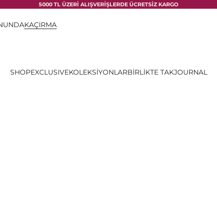
5000 TL ÜZERİ ALIŞVERİŞLERDE ÜCRETSİZ KARGO
ONUNDA
KAÇIRMA
SHOP
EXCLUSIVE
KOLEKSİYONLAR
BİRLİKTE TAK
JOURNAL