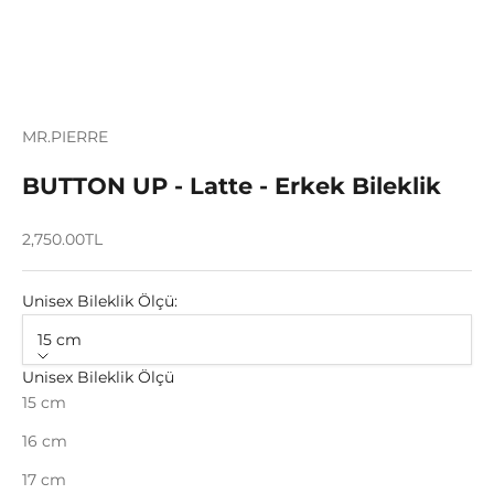
MR.PIERRE
BUTTON UP - Latte - Erkek Bileklik
İndirimli fiyat
2,750.00TL
Unisex Bileklik Ölçü:
15 cm
Unisex Bileklik Ölçü
15 cm
16 cm
17 cm