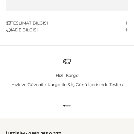
TESLİMAT BİLGİSİ
İADE BİLGİSİ
Hızlı Kargo
Hızlı ve Güvenilir Kargo ile 3 İş Günü İçerisinde Teslim
1 ögesine git
2 ögesine git
3 ögesine git
4 ögesine git
İLETİŞİM : 0850 255 0 277