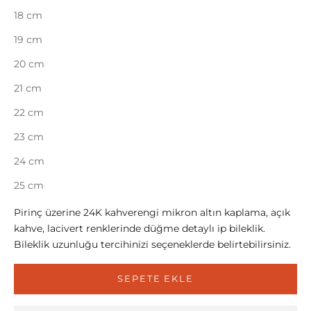
18 cm
19 cm
20 cm
21 cm
22 cm
23 cm
24 cm
25 cm
Pirinç üzerine 24K kahverengi mikron altın kaplama, açık
kahve, lacivert renklerinde düğme detaylı ip bileklik.
Bileklik uzunluğu tercihinizi seçeneklerde belirtebilirsiniz.
SEPETE EKLE