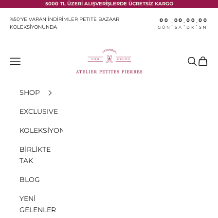
İçeriğe geç
5000 TL ÜZERİ ALIŞVERİŞLERDE ÜCRETSİZ KARGO
%50'YE VARAN İNDİRİMLER PETITE BAZAAR
00
00
00
00
:
:
:
KOLEKSİYONUNDA
GÜN
SA
DK
SN
Atelier Petites Pierres
Menü
Ara
Sepet
SHOP
EXCLUSIVE
KOLEKSİYONLAR
BİRLİKTE
TAK
BLOG
YENİ
GELENLER